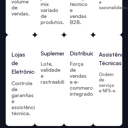
volume
e
mix
técnico
de
sazonalidade
variado
e
vendas.
de
vendas
produtos.
B2B.
Suplementos
Distribuidoras
Lojas
Assistênci
de
Técnicas
Lote,
Força
validade
de
Eletrônicos
Ordem
e
vendas
de
rastreabilidade.
e e-
Controle
serviço
commerce
de
e NFS-e.
integrado.
garantias
e
assistência
técnica.