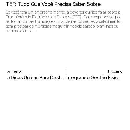
TEF: Tudo Que Você Precisa Saber Sobre
Se você tem um empreendimento já deve ter ouvido falar sobre a
Transferência Eletrônica de Fundos (TEF). Ela é responsável por
automatizar as transações financeiras do seu estabelecimento,
sem precisar de múltiplas maquininhas de cartão, planilhas ou
outros sistemas.
Anterior
Próximo
5 Dicas Únicas Para Destacar A Sua Loja No Mercado
Integrando Gestão Física E Digital: Desafios E Soluções