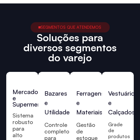
SEGMENTOS QUE ATENDEMOS
Soluções para
diversos segmentos
do varejo
Mercados
Bazares
Ferragens
Vestuário
e
e
e
e
Supermercados
Utilidades
Materiais
Calçados
Sistema
robusto
Controle
Gestão
Grade
para
de
completo
de
alto
produtos
para
estoque