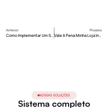
Anterior
Próximo
Como Implementar Um Sistema De Controle De Estoque Eficaz
Vale A Pena Minha Loja Investir No Virtual Ou Devo Me Concentrar No Físico?
NOSSAS SOLUÇÔES
Sistema completo