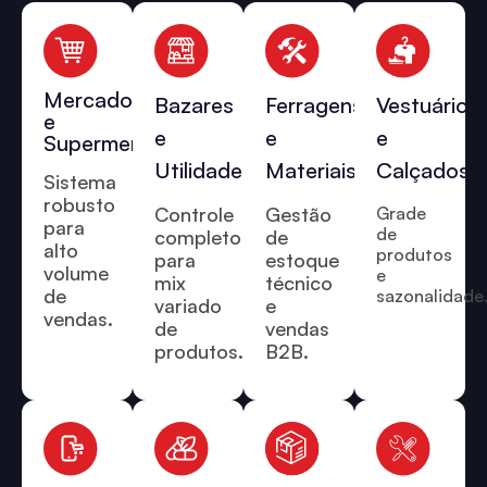
Mercados
Bazares
Ferragens
Vestuário
e
e
e
e
Supermercados
Utilidades
Materiais
Calçados
Sistema
robusto
Controle
Gestão
Grade
para
de
completo
de
alto
produtos
para
estoque
volume
e
mix
técnico
de
sazonalidade
variado
e
vendas.
de
vendas
produtos.
B2B.